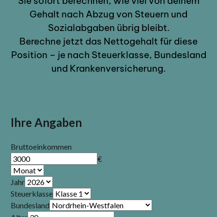
Sie sofort berechnen, wie viel von deinem
Gehalt nach Abzug von Steuern und
Sozialabgaben übrig bleibt.
Berechne jetzt das Nettogehalt für diese
Position – je nach Steuerklasse, Bundesland
und Krankenversicherung.