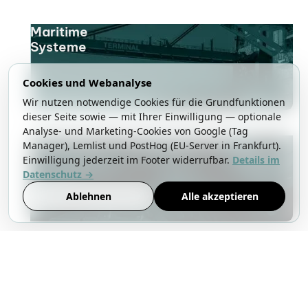
Maritime
Systeme
Cookies und Webanalyse
Wir nutzen notwendige Cookies für die Grundfunktionen
dieser Seite sowie — mit Ihrer Einwilligung — optionale
Analyse- und Marketing-Cookies von Google (Tag
Automotive / Fahrzeugtechnik
Manager), Lemlist und PostHog (EU-Server in Frankfurt).
Einwilligung jederzeit im Footer widerrufbar.
Details im
Datenschutz →
Ablehnen
Alle akzeptieren
Benötigen Sie
Personalvermittlung,
HR