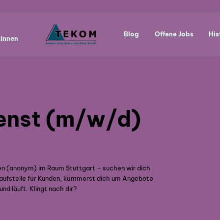
Blog
Offene Jobs
His
:innen
ienst (m/w/d)
en (anonym) im Raum Stuttgart – suchen wir dich
Anlaufstelle für Kunden, kümmerst dich um Angebote
nd läuft. Klingt nach dir?