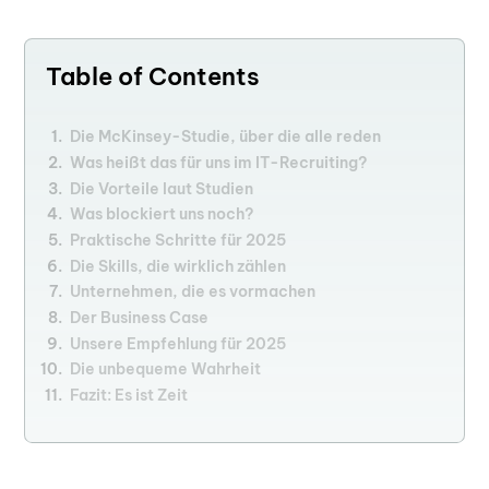
Table of Contents
Die McKinsey-Studie, über die alle reden
Was heißt das für uns im IT-Recruiting?
Die Vorteile laut Studien
Was blockiert uns noch?
Praktische Schritte für 2025
Die Skills, die wirklich zählen
Unternehmen, die es vormachen
Der Business Case
Unsere Empfehlung für 2025
Die unbequeme Wahrheit
Fazit: Es ist Zeit