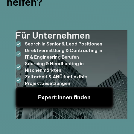
helfen?
Für Unternehmen
Search in Senior & Lead Positionen
Direktvermittlung & Contracting in
IT & Engineering Berufen
Sourcing & Headhunting in
Nischenmärkten
Zeitarbeit & ANÜ für flexible
Projektbesetzungen
Expert:innen finden